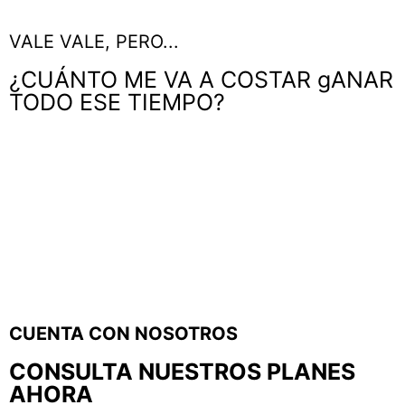
VALE VALE, PERO...
¿CUÁNTO ME VA A COSTAR gANAR
TODO ESE TIEMPO?
Si piensas que vas a tener que hipotecarte o vender tu casa para
costear ese tiempo para ti, TRANQUIL@, no te va a hacer falta, te
apostamos que vale ¡Mucho menos de lo que te piensas!.
Somos como el «Mercadona» del marketing… ¡SIEMPRE
PRECIOS BAJOS!
CUENTA CON NOSOTROS
CONSULTA NUESTROS PLANES
AHORA