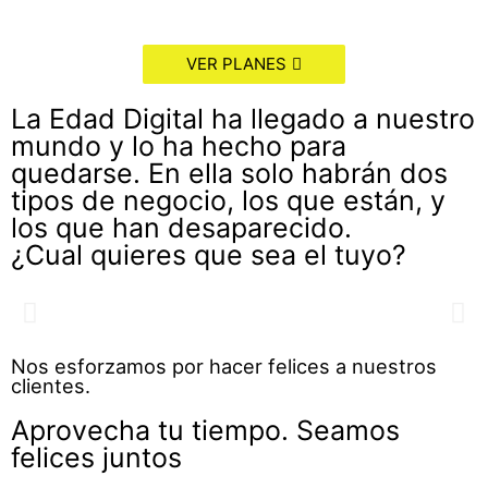
VER PLANES
La Edad Digital ha llegado a nuestro
mundo y lo ha hecho para
quedarse. En ella solo habrán dos
tipos de negocio, los que están, y
los que han desaparecido.
El tiempo es lo único que no se
¿Cual quieres que sea el tuyo?
puede comprar...
Anterior
Si
SI PUDIERAS, ¿TE GUSTATÍA COMPRARLO?
Nos esforzamos por hacer felices a nuestros
PINCHA AQUÍ
clientes.
Aprovecha tu tiempo. Seamos
felices juntos